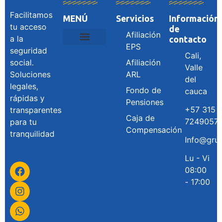
Facilitamos
MENÚ
Servicios
Información
tu acceso
de
Afiliación
a la
contacto
EPS
seguridad
Cali,
social.
Afiliación
Valle
Soluciones
ARL
del
legales,
Fondo de
cauca
rápidas y
Pensiones
+57 315
transparentes
Caja de
7249057
para tu
Compensación
tranquilidad
Info@gru
Lu - Vi
08:00
- 17:00